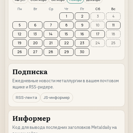
Пн
Вт
Ср
Чт
Пт
Сб
Вс
1
2
3
4
5
6
7
8
9
10
11
12
13
14
15
16
17
18
19
20
21
22
23
24
25
26
27
28
29
30
Подписка
Ежедневные новости металлургии в вашем почтовом
ящике и RSS-ридере.
RSS-лента
JS-информер
Информер
Код для вывода последних заголовков Metaldaily на