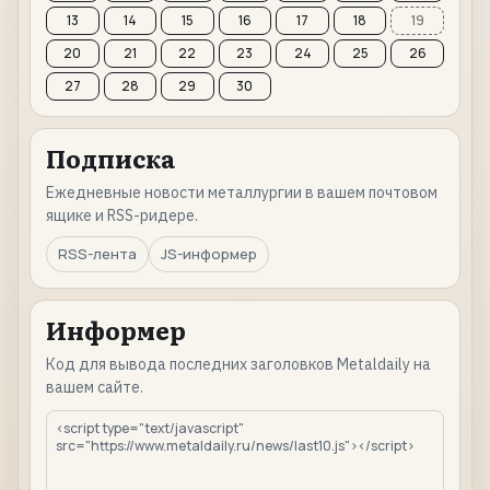
13
14
15
16
17
18
19
20
21
22
23
24
25
26
27
28
29
30
Подписка
Ежедневные новости металлургии в вашем почтовом
ящике и RSS-ридере.
RSS-лента
JS-информер
Информер
Код для вывода последних заголовков Metaldaily на
вашем сайте.