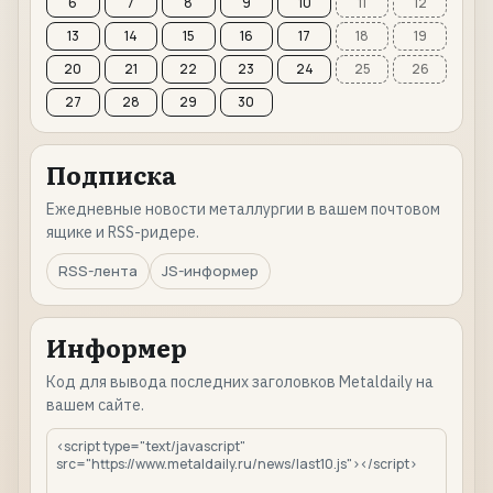
6
7
8
9
10
11
12
13
14
15
16
17
18
19
20
21
22
23
24
25
26
27
28
29
30
Подписка
Ежедневные новости металлургии в вашем почтовом
ящике и RSS-ридере.
RSS-лента
JS-информер
Информер
Код для вывода последних заголовков Metaldaily на
вашем сайте.