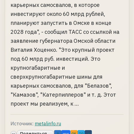
карьерных самосвалов, в которое
инвестируют около 60 млрд рублей,
планируют запустить в Омске в конце
2028 года", - сообщил ТАСС со ссылкой на
заявление губернатора Омской области
Виталия Хоценко. "Это крупный проект
под 60 млрд руб. инвестиций. Это
крупногабаритные и
сверхкрупногабаритные шины для
карьерных самосвалов, для "Белазов",
"Камазов", "Катерпиллеров" и т. д. Этот
проект мы реализуем, к ...
Источник:
metalinfo.ru
Поделиться...
«»
B
OK
TG
↗
MAX