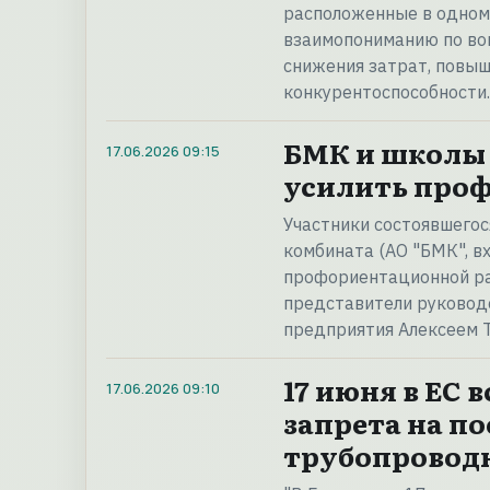
расположенные в одном 
взаимопониманию по во
снижения затрат, повы
конкурентоспособности
БМК и школы 
17.06.2026
09:15
усилить про
Участники состоявшегос
комбината (АО "БМК", вх
профориентационной ра
представители руковод
предприятия Алексеем 
17 июня в ЕС 
17.06.2026
09:10
запрета на п
трубопроводн