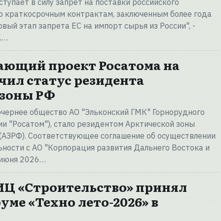
ступает в силу запрет на поставки российского
о краткосрочным контрактам, заключенным более года
рвый этап запрета ЕС на импорт сырья из России", -
.…
ающий проект Росатома на
чил статус резидента
 зоны РФ
очернее общество АО "Эльконский ГМК" Горнорудного
и "Росатом"), стало резидентом Арктической зоны
(АЗРФ). Соответствующее соглашение об осуществлении
ности с АО "Корпорация развития Дальнего Востока и
 июня 2026…
ИЦ «Строительство» принял
уме «Техно лето-2026» в