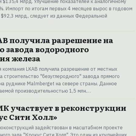
$135,4 млрд. Улучшение показателей к аналогичному
4%. Импорт по итогам первых 4 месяцев вырос в годовом
 $92,3 млрд., следует из данных Федеральной
B получила разрешение на
о завода водородного
ия железа
 компания LKAB получила разрешение от местных
на строительство "безуглеродного" завода прямого
на руднике Malmberget на севере страны. Данное
аемой производительностью 1,5 млн.…
К участвует в реконструкции
ус Сити Холл»
локонструкций задействован в масштабном проекте
ого зала "Крокус Сити Холл". Это один из крупнейших