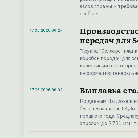
залов страны, и требов
особые.…
Производство
17.06.2026
06:24
передач для S
"Группа "Соллерс" план
коробок передач для се
инвестиции в этот проек
информацию генерально
Выплавка ста
17.06.2026
06:02
По данным Национальног
было выплавлено 84,36 м
прошлого года. Среднес
апрелем до 2,721 млн. т