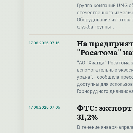
Группа компаний UMG о
отечественного измельч
Оборудование изготовле
служба группы.…
На предприят
17.06.2026
07:16
"Росатома" н
"АО "Хиагда" Росатома
вспомогательные экзос
урана", - сообщила пре
доступны для использов
Горнорудного дивизион
ФТС: экспорт 
17.06.2026
07:05
31,2%
В течение января-апрел