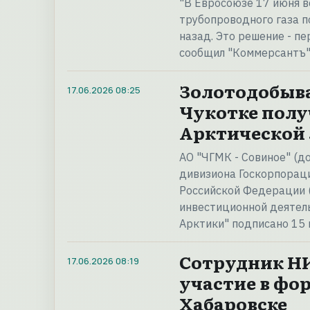
"В Евросоюзе 17 июня в
трубопроводного газа п
назад. Это решение - пе
сообщил "Коммерсантъ"
Золотодобыв
17.06.2026
08:25
Чукотке полу
Арктической
АО "ЧГМК - Совиное" (д
дивизиона Госкорпораци
Российской Федерации 
инвестиционной деятель
Арктики" подписано 15
Сотрудник Н
17.06.2026
08:19
участие в фор
Хабаровске