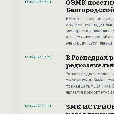
ОЭМК посетил
17.06.2026
06:01
Белгородской
Вместе с генеральным 
другими руководителями
электросталеплавильном
высококачественной ста
электродуговой плавки.
В Роснедрах р
17.06.2026
05:59
редкоземель
Запасы редкоземельных 
ежегодной добыче около
тринадцать тысяч раз. 
является приоритетной 
ЗМК ИСТРИОН
17.06.2026
05:51
металлоконст