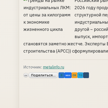
Российский ры
2026 году прод
структурной пе
индустриальных
другой – росс
выпуск, импорт
становятся заметно жестче. Эксперты 
строительства (АРСС)) сформулировали
Источник:
metalinfo.ru
Поделиться...
«»
B
OK
TG
↗
MAX