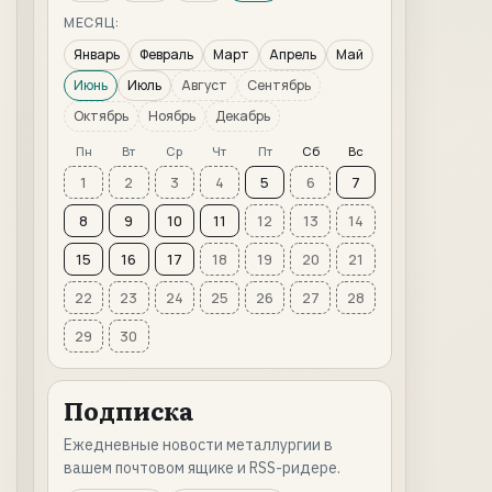
МЕСЯЦ:
Январь
Февраль
Март
Апрель
Май
Июнь
Июль
Август
Сентябрь
Октябрь
Ноябрь
Декабрь
Пн
Вт
Ср
Чт
Пт
Сб
Вс
1
2
3
4
5
6
7
8
9
10
11
12
13
14
15
16
17
18
19
20
21
22
23
24
25
26
27
28
29
30
Подписка
Ежедневные новости металлургии в
вашем почтовом ящике и RSS-ридере.