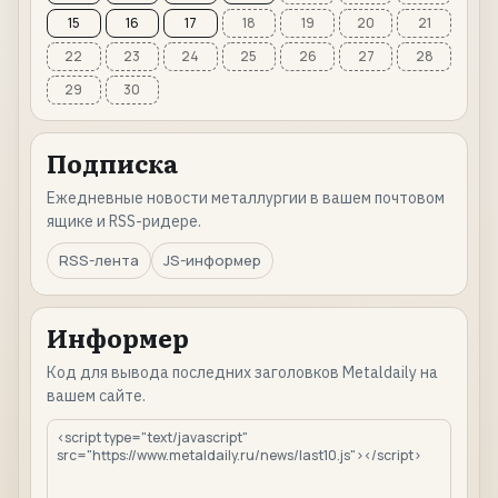
15
16
17
18
19
20
21
22
23
24
25
26
27
28
29
30
Подписка
Ежедневные новости металлургии в вашем почтовом
ящике и RSS-ридере.
RSS-лента
JS-информер
Информер
Код для вывода последних заголовков Metaldaily на
вашем сайте.