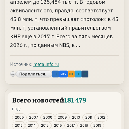
апрелем до 125,484 тыс. т. В годовом
эквиваленте это, правда, соответствует
45,8 млн. т, что превышает «потолок» в 45
млн. т, установленный правительством
КНР еще в 2017 г. Всего за пять месяцев
2026 г., по данным NBS, в ...
Источник:
metalinfo.ru
Поделиться...
«»
B
OK
TG
↗
MAX
Всего новостей
181 479
ГОД:
2006
2007
2008
2009
2010
2011
2012
2013
2014
2015
2016
2017
2018
2019