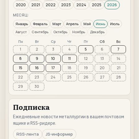
2020
2021
2022
2023
2024
2025
2026
МЕСЯЦ:
Январь
Февраль
Март
Апрель
Май
Июнь
Июль
Август
Сентябрь
Октябрь
Ноябрь
Декабрь
Пн
Вт
Ср
Чт
Пт
Сб
Вс
1
2
3
4
5
6
7
8
9
10
11
12
13
14
15
16
17
18
19
20
21
22
23
24
25
26
27
28
29
30
Подписка
Ежедневные новости металлургии в вашем почтовом
ящике и RSS-ридере.
RSS-лента
JS-информер