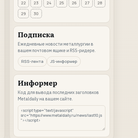
22
23
24
25
26
27
28
29
30
Подписка
Ежедневные новости металлургии в
вашем почтовом ящике и RSS-ридере.
RSS-лента
JS-информер
Информер
Код для вывода последних заголовков
Metaldaily на вашем сайте.