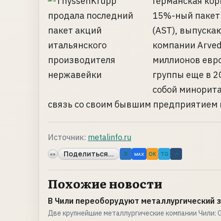
Германская кор
15%-ный пакет а
(AST), выпуска
компании Arved
миллионов евро
группы еще в 20
собой минорит
связь со своим бывшим предприятием в 
Источник:
metalinfo.ru
Поделиться...
«»
B
OK
TG
↗
MAX
Похожие новости
В Чили переоборудуют металлургический 
Две крупнейшие металлургические компании Чили: G