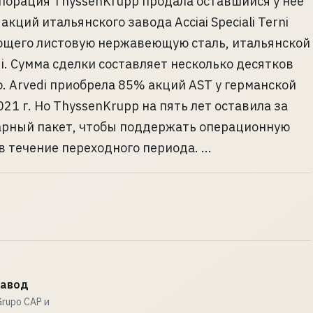
порация ThyssenKrupp продала оставшийся у нее
кций итальянского завода Acciai Speciali Terni
ющего листовую нержавеющую сталь, итальянской
i. Сумма сделки составляет несколько десятков
. Arvedi приобрела 85% акций AST у германской
21 г. Но ThyssenKrupp на пять лет оставила за
арный пакет, чтобы поддержать операционную
течение переходного периода. ...
завод
rupo CAP и