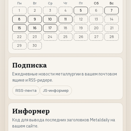
Пн
Вт
Ср
Чт
Пт
Сб
Вс
1
2
3
4
5
6
7
8
9
10
11
12
13
14
15
16
17
18
19
20
21
22
23
24
25
26
27
28
29
30
Подписка
Ежедневные новости металлургии в вашем почтовом
ящике и RSS-ридере.
RSS-лента
JS-информер
Информер
Код для вывода последних заголовков Metaldaily на
вашем сайте.