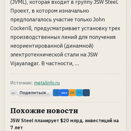
(JVML), которая входит в группу JSW Steel.
Проект, в котором изначально
предполагалось участие только John
Cockerill, предусматривает установку трех
производственных линий для получения
неориентированной (динамной)
электротехнической стали на JSW
Vijayanagar. В частности, ...
Источник:
metalinfo.ru
Поделиться...
«»
B
OK
TG
↗
MAX
Похожие новости
JSW Steel планирует $20 млрд. инвестиций на
7 лет