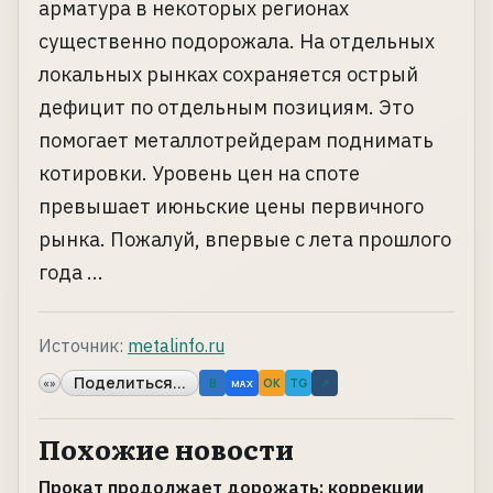
арматура в некоторых регионах
существенно подорожала. На отдельных
локальных рынках сохраняется острый
дефицит по отдельным позициям. Это
помогает металлотрейдерам поднимать
котировки. Уровень цен на споте
превышает июньские цены первичного
рынка. Пожалуй, впервые с лета прошлого
года ...
Источник:
metalinfo.ru
Поделиться...
«»
B
OK
TG
↗
MAX
Похожие новости
Прокат продолжает дорожать: коррекции