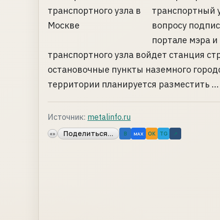
транспортный у
вопросу подпис
портале мэра и
транспортного узла войдет станция с
остановочные пункты наземного городс
территории планируется разместить ...
Источник:
metalinfo.ru
Поделиться...
«»
B
OK
TG
↗
MAX