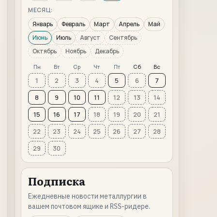
МЕСЯЦ:
Январь
Февраль
Март
Апрель
Май
Июнь
Июль
Август
Сентябрь
Октябрь
Ноябрь
Декабрь
Пн
Вт
Ср
Чт
Пт
Сб
Вс
1
2
3
4
5
6
7
8
9
10
11
12
13
14
15
16
17
18
19
20
21
22
23
24
25
26
27
28
29
30
Подписка
Ежедневные новости металлургии в
вашем почтовом ящике и RSS-ридере.