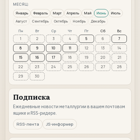
МЕСЯЦ:
Январь
Февраль
Март
Апрель
Май
Июнь
Июль
Август
Сентябрь
Октябрь
Ноябрь
Декабрь
Пн
Вт
Ср
Чт
Пт
Сб
Вс
1
2
3
4
5
6
7
8
9
10
11
12
13
14
15
16
17
18
19
20
21
22
23
24
25
26
27
28
29
30
Подписка
Ежедневные новости металлургии в вашем почтовом
ящике и RSS-ридере.
RSS-лента
JS-информер