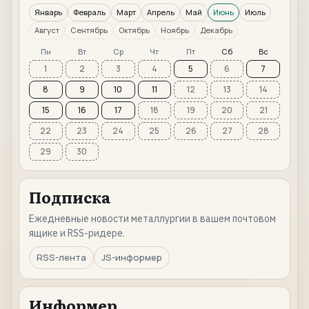
Январь
Февраль
Март
Апрель
Май
Июнь
Июль
Август
Сентябрь
Октябрь
Ноябрь
Декабрь
Пн
Вт
Ср
Чт
Пт
Сб
Вс
1
2
3
4
5
6
7
8
9
10
11
12
13
14
15
16
17
18
19
20
21
22
23
24
25
26
27
28
29
30
Подписка
Ежедневные новости металлургии в вашем почтовом
ящике и RSS-ридере.
RSS-лента
JS-информер
Информер