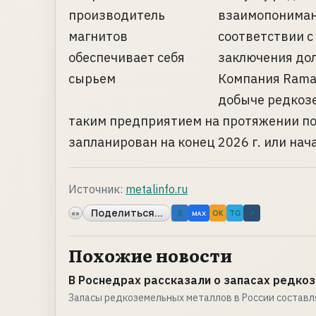
взаимопонимани
соответствии с
заключения дол
Компания Ramac
добыче редкоз
таким предприятием на протяжении пос
запланирован на конец 2026 г. или начал
Источник:
metalinfo.ru
Поделиться...
«»
B
OK
TG
↗
MAX
Похожие новости
В Роснедрах рассказали о запасах редко
Запасы редкоземельных металлов в России составл