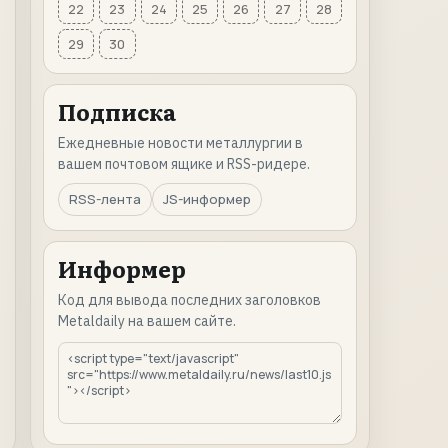
22
23
24
25
26
27
28
29
30
Подписка
Ежедневные новости металлургии в
вашем почтовом ящике и RSS-ридере.
RSS-лента
JS-информер
Информер
Код для вывода последних заголовков
Metaldaily на вашем сайте.