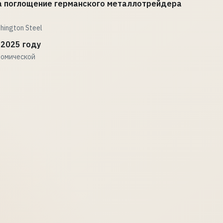
ла поглощение германского металлотрейдера
ington Steel
 2025 году
номической