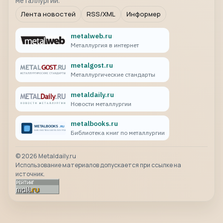
металлургии.
Лента новостей
RSS/XML
Информер
metalweb.ru
Металлургия в интернет
metalgost.ru
Металлургические стандарты
metaldaily.ru
Новости металлургии
metalbooks.ru
Библиотека книг по металлургии
©
2026
Metaldaily.ru
Использование материалов допускается при ссылке на
источник.