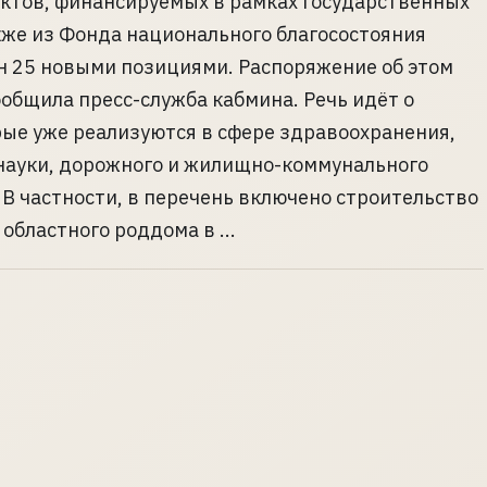
ктов, финансируемых в рамках государственных
кже из Фонда национального благосостояния
н 25 новыми позициями. Распоряжение об этом
сообщила пресс-служба кабмина. Речь идёт о
рые уже реализуются в сфере здравоохранения,
науки, дорожного и жилищно-коммунального
 В частности, в перечень включено строительство
областного роддома в ...