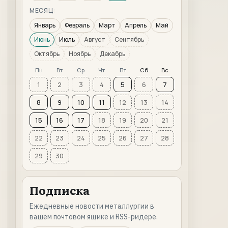
МЕСЯЦ:
Январь
Февраль
Март
Апрель
Май
Июнь
Июль
Август
Сентябрь
Октябрь
Ноябрь
Декабрь
Пн
Вт
Ср
Чт
Пт
Сб
Вс
1
2
3
4
5
6
7
8
9
10
11
12
13
14
15
16
17
18
19
20
21
22
23
24
25
26
27
28
29
30
Подписка
Ежедневные новости металлургии в
вашем почтовом ящике и RSS-ридере.