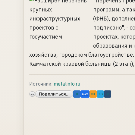
"Перечень прое
программ, а та
(ФНБ), дополне
подписано", - 
проектах, кото
образования и 
хозяйства, городском благоустройстве.
Камчатской краевой больницы (2 этап), 
Источник:
metalinfo.ru
Поделиться...
«»
B
OK
TG
↗
MAX