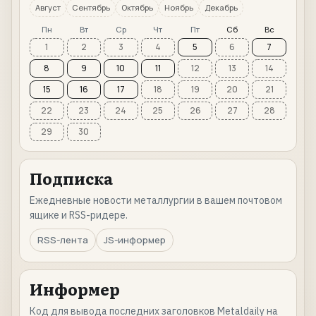
Август
Сентябрь
Октябрь
Ноябрь
Декабрь
Пн
Вт
Ср
Чт
Пт
Сб
Вс
1
2
3
4
5
6
7
8
9
10
11
12
13
14
15
16
17
18
19
20
21
22
23
24
25
26
27
28
29
30
Подписка
Ежедневные новости металлургии в вашем почтовом
ящике и RSS-ридере.
RSS-лента
JS-информер
Информер
Код для вывода последних заголовков Metaldaily на