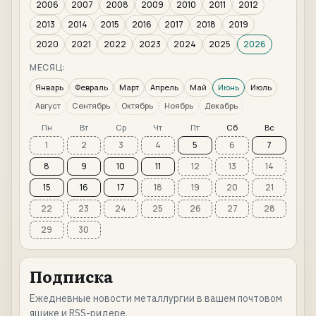
2006
2007
2008
2009
2010
2011
2012
2013
2014
2015
2016
2017
2018
2019
2020
2021
2022
2023
2024
2025
2026
МЕСЯЦ:
Январь
Февраль
Март
Апрель
Май
Июнь
Июль
Август
Сентябрь
Октябрь
Ноябрь
Декабрь
Пн
Вт
Ср
Чт
Пт
Сб
Вс
1
2
3
4
5
6
7
8
9
10
11
12
13
14
15
16
17
18
19
20
21
22
23
24
25
26
27
28
29
30
Подписка
Ежедневные новости металлургии в вашем почтовом
ящике и RSS-ридере.