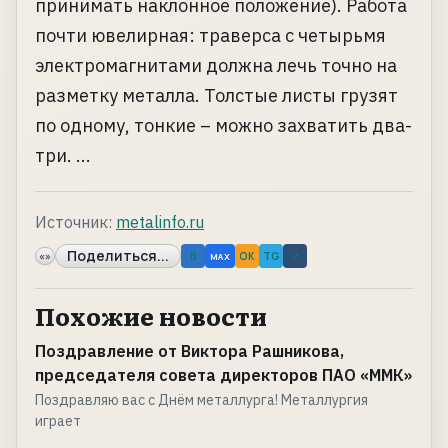
принимать наклонное положение). Работа
почти ювелирная: траверса с четырьмя
электромагнитами должна лечь точно на
разметку металла. Толстые листы грузят
по одному, тонкие – можно захватить два-
три. ...
Источник:
metalinfo.ru
Поделиться...
«»
B
OK
TG
↗
MAX
Похожие новости
Поздравление от Виктора Рашникова,
председателя совета директоров ПАО «ММК»
Поздравляю вас с Днём металлурга! Металлургия
играет