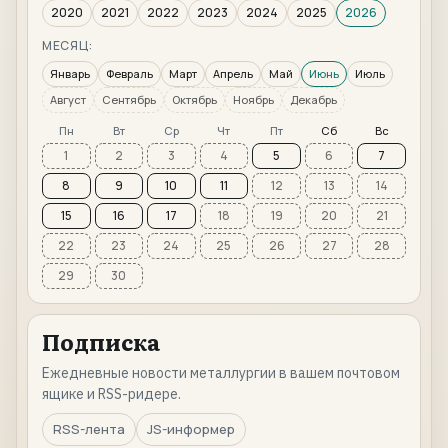
2020
2021
2022
2023
2024
2025
2026
МЕСЯЦ:
Январь
Февраль
Март
Апрель
Май
Июнь
Июль
Август
Сентябрь
Октябрь
Ноябрь
Декабрь
Пн
Вт
Ср
Чт
Пт
Сб
Вс
1
2
3
4
5
6
7
8
9
10
11
12
13
14
15
16
17
18
19
20
21
22
23
24
25
26
27
28
29
30
Подписка
Ежедневные новости металлургии в вашем почтовом
ящике и RSS-ридере.
RSS-лента
JS-информер