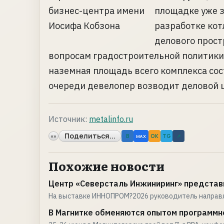
площадке уже 
разработке кот
делового прост
вопросам градостроительной политики
наземная площадь всего комплекса сост
очереди девелопер возводит деловой це
Источник:
metalinfo.ru
Поделиться...
«»
B
OK
TG
↗
MAX
Похожие новости
Центр «Северсталь Инжиниринг» представ
На выставке ИННОПРОМ?2026 руководитель направ
В Магнитке обменяются опытом программн