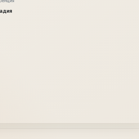
еренция
ладия