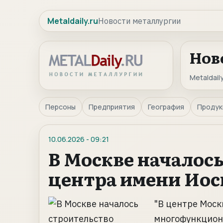
Metaldaily.ru
Новости металлургии
Нов
Metaldaily
Персоны
Предприятия
География
Продук
10.06.2026
-
09:21
В Москве началось
центра имени Иос
"В центре Моск
многофункциона