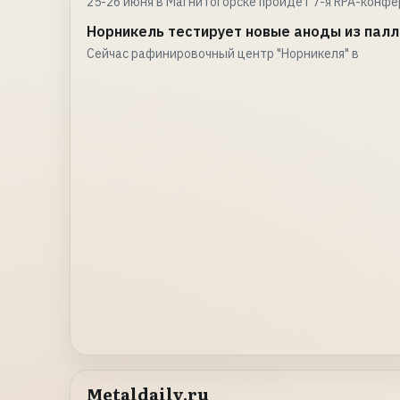
25-26 июня в Магнитогорске пройдет 7-я RPA-конф
Норникель тестирует новые аноды из пал
Сейчас рафинировочный центр "Норникеля" в
Metaldaily.ru