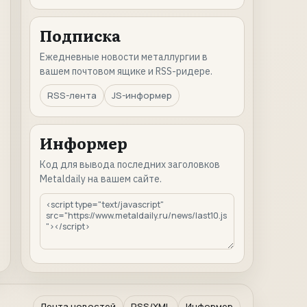
Подписка
Ежедневные новости металлургии в
вашем почтовом ящике и RSS-ридере.
RSS-лента
JS-информер
Информер
Код для вывода последних заголовков
Metaldaily на вашем сайте.
Лента новостей
RSS/XML
Информер