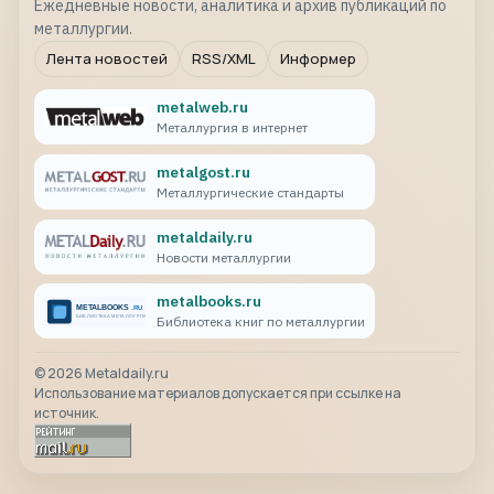
Ежедневные новости, аналитика и архив публикаций по
металлургии.
Лента новостей
RSS/XML
Информер
metalweb.ru
Металлургия в интернет
metalgost.ru
Металлургические стандарты
metaldaily.ru
Новости металлургии
metalbooks.ru
Библиотека книг по металлургии
©
2026
Metaldaily.ru
Использование материалов допускается при ссылке на
источник.