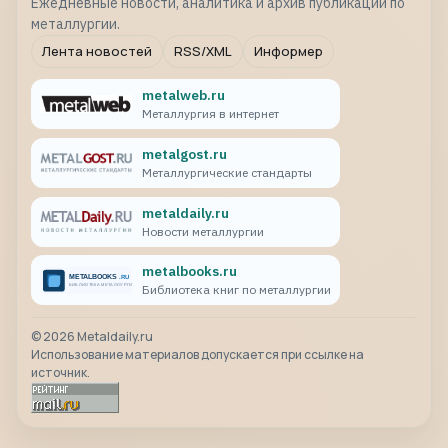
Ежедневные новости, аналитика и архив публикаций по
металлургии.
Лента новостей
RSS/XML
Информер
metalweb.ru
Металлургия в интернет
metalgost.ru
Металлургические стандарты
metaldaily.ru
Новости металлургии
metalbooks.ru
Библиотека книг по металлургии
©
2026
Metaldaily.ru
Использование материалов допускается при ссылке на
источник.