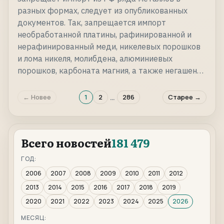
разных формах, следует из опубликованных
документов. Так, запрещается импорт
необработанной платины, рафинированной и
нерафинированный меди, никелевых порошков
и лома никеля, молибдена, алюминиевых
порошков, карбоната магния, а также негашен…
…
← Новее
1
2
286
Старее →
Всего новостей
181 479
ГОД:
2006
2007
2008
2009
2010
2011
2012
2013
2014
2015
2016
2017
2018
2019
2020
2021
2022
2023
2024
2025
2026
МЕСЯЦ: