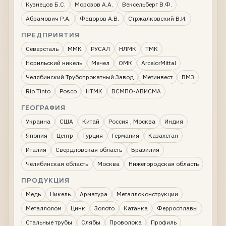
Кузнецов Б.С.
Морозов А.А.
Вексельберг В.Ф.
Абрамович Р.А.
Федоров А.В.
Стржалковский В.И.
ПРЕДПРИЯТИЯ
Северсталь
ММК
РУСАЛ
НЛМК
ТМК
Норильский никель
Мечел
ОМК
ArcelorMittal
Челябинский Трубопрокатный Завод
Метинвест
ВМЗ
Rio Tinto
Posco
НТМК
ВСМПО-АВИСМА
ГЕОГРАФИЯ
Украина
США
Китай
Россия , Москва
Индия
Япония
Центр
Турция
Германия
Казахстан
Италия
Свердловская область
Бразилия
Челябинская область
Москва
Нижегородская область
ПРОДУКЦИЯ
Медь
Никель
Арматура
Металлоконструкции
Металлолом
Цинк
Золото
Катанка
Ферросплавы
Стальные трубы
Слябы
Проволока
Профиль