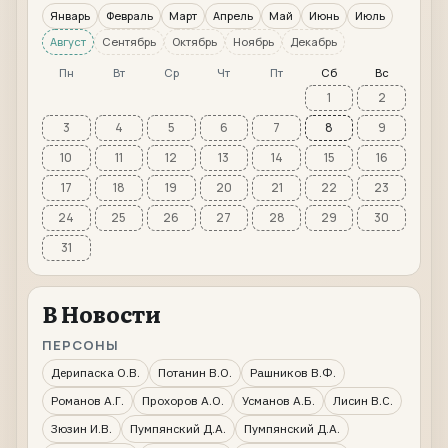
Январь
Февраль
Март
Апрель
Май
Июнь
Июль
Август
Сентябрь
Октябрь
Ноябрь
Декабрь
Пн
Вт
Ср
Чт
Пт
Сб
Вс
1
2
3
4
5
6
7
8
9
10
11
12
13
14
15
16
17
18
19
20
21
22
23
24
25
26
27
28
29
30
31
В Новости
ПЕРСОНЫ
Дерипаска О.В.
Потанин В.О.
Рашников В.Ф.
Романов А.Г.
Прохоров А.О.
Усманов А.Б.
Лисин В.С.
Зюзин И.В.
Пумпянский Д.А.
Пумпянский Д.А.