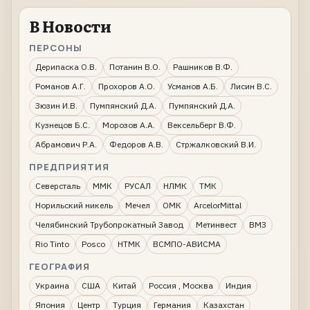
В Новости
ПЕРСОНЫ
Дерипаска О.В.
Потанин В.О.
Рашников В.Ф.
Романов А.Г.
Прохоров А.О.
Усманов А.Б.
Лисин В.С.
Зюзин И.В.
Пумпянский Д.А.
Пумпянский Д.А.
Кузнецов Б.С.
Морозов А.А.
Вексельберг В.Ф.
Абрамович Р.А.
Федоров А.В.
Стржалковский В.И.
ПРЕДПРИЯТИЯ
Северсталь
ММК
РУСАЛ
НЛМК
ТМК
Норильский никель
Мечел
ОМК
ArcelorMittal
Челябинский Трубопрокатный Завод
Метинвест
ВМЗ
Rio Tinto
Posco
НТМК
ВСМПО-АВИСМА
ГЕОГРАФИЯ
Украина
США
Китай
Россия , Москва
Индия
Япония
Центр
Турция
Германия
Казахстан