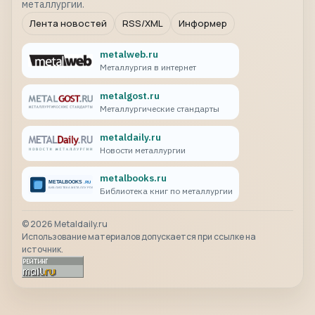
металлургии.
Лента новостей
RSS/XML
Информер
metalweb.ru
Металлургия в интернет
metalgost.ru
Металлургические стандарты
metaldaily.ru
Новости металлургии
metalbooks.ru
Библиотека книг по металлургии
©
2026
Metaldaily.ru
Использование материалов допускается при ссылке на
источник.