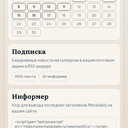
8
9
10
11
12
13
14
15
16
17
18
19
20
21
22
23
24
25
26
27
28
29
30
Подписка
Ежедневные новости металлургии в вашем почтовом
ящике и RSS-ридере.
RSS-лента
JS-информер
Информер
Код для вывода последних заголовков Metaldaily на
вашем сайте.