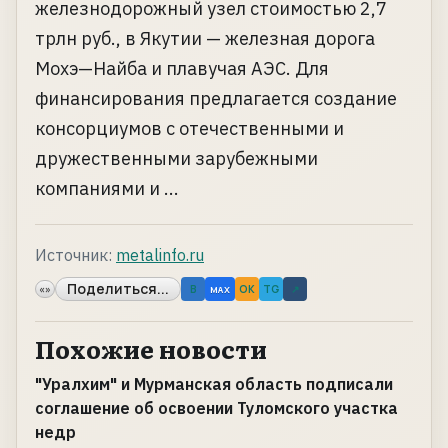
железнодорожный узел стоимостью 2,7
трлн руб., в Якутии — железная дорога
Мохэ—Найба и плавучая АЭС. Для
финансирования предлагается создание
консорциумов с отечественными и
дружественными зарубежными
компаниями и ...
Источник:
metalinfo.ru
Поделиться...
«»
B
OK
TG
↗
MAX
Похожие новости
"Уралхим" и Мурманская область подписали
соглашение об освоении Туломского участка
недр