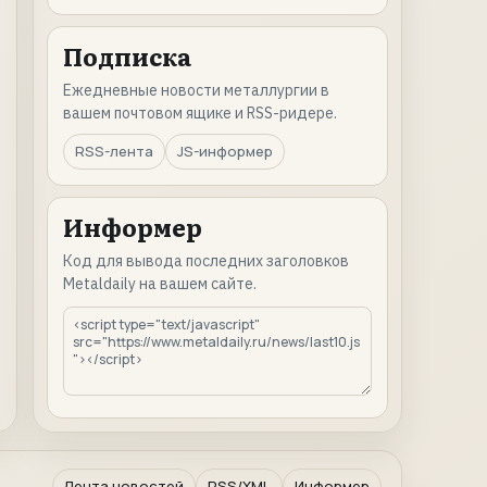
Подписка
Ежедневные новости металлургии в
вашем почтовом ящике и RSS-ридере.
RSS-лента
JS-информер
Информер
Код для вывода последних заголовков
Metaldaily на вашем сайте.
Лента новостей
RSS/XML
Информер