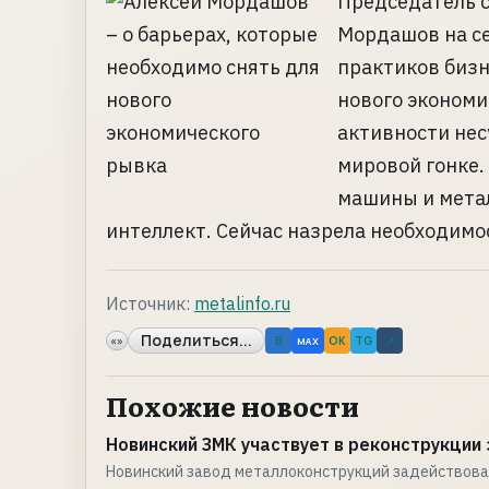
Председатель с
Мордашов на се
практиков бизн
нового экономи
активности нес
мировой гонке.
машины и метал
интеллект. Сейчас назрела необходимос
Источник:
metalinfo.ru
Поделиться...
«»
B
OK
TG
↗
MAX
Похожие новости
Новинский ЗМК участвует в реконструкции 
Новинский завод металлоконструкций задействова