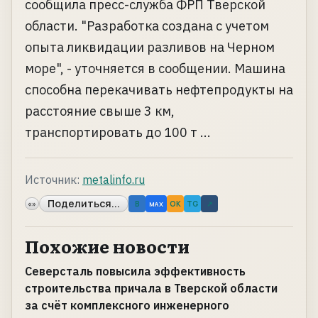
сообщила пресс-служба ФРП Тверской
области. "Разработка создана с учетом
опыта ликвидации разливов на Черном
море", - уточняется в сообщении. Машина
способна перекачивать нефтепродукты на
расстояние свыше 3 км,
транспортировать до 100 т ...
Источник:
metalinfo.ru
Поделиться...
«»
B
OK
TG
↗
MAX
Похожие новости
Северсталь повысила эффективность
строительства причала в Тверской области
за счёт комплексного инженерного