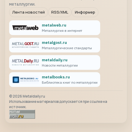
металлургии.
Лента новостей
RSS/XML
Информер
metalweb.ru
Металлургия в интернет
metalgost.ru
Металлургические стандарты
metaldaily.ru
Новости металлургии
metalbooks.ru
Библиотека книг по металлургии
©
2026
Metaldaily.ru
Использование материалов допускается при ссылке на
источник.