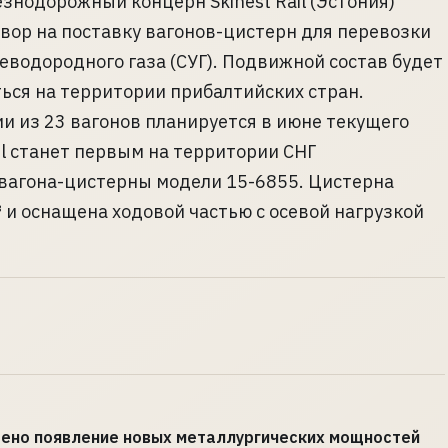
знодорожный концерн Skinest Rail (Эстония)
вор на поставку вагонов-цистерн для перевозки
еводородного газа (СУГ). Подвижной состав будет
ься на территории прибалтийских стран.
и из 23 вагонов планируется в июне текущего
ail станет первым на территории СНГ
вагона-цистерны модели 15-6855. Цистерна
 и оснащена ходовой частью с осевой нагрузкой
рено появление новых металлургических мощностей