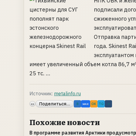
НПК ОВК и желе
подписали дого
сжиженного угл
эксплуатироват
Отправка парти
года. Skinest R
эксплуатантом 
имеет увеличенный объем котла 86,7 м³
25 тс. ...
Источник:
metalinfo.ru
Поделиться...
«»
B
OK
TG
↗
MAX
Похожие новости
В программе развития Арктики продусмот