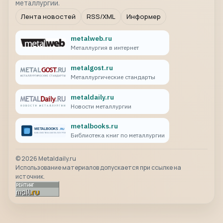
металлургии.
Лента новостей
RSS/XML
Информер
metalweb.ru
Металлургия в интернет
metalgost.ru
Металлургические стандарты
metaldaily.ru
Новости металлургии
metalbooks.ru
Библиотека книг по металлургии
©
2026
Metaldaily.ru
Использование материалов допускается при ссылке на
источник.