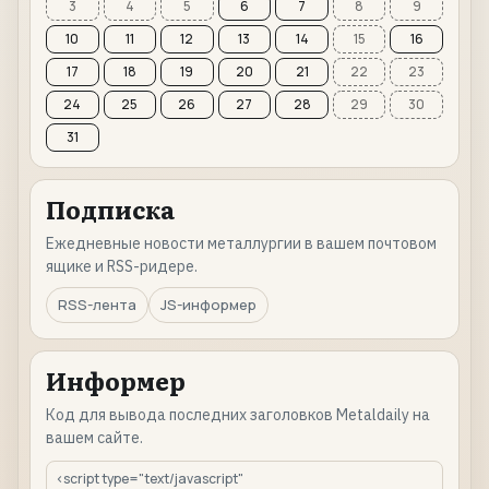
3
4
5
6
7
8
9
10
11
12
13
14
15
16
17
18
19
20
21
22
23
24
25
26
27
28
29
30
31
Подписка
Ежедневные новости металлургии в вашем почтовом
ящике и RSS-ридере.
RSS-лента
JS-информер
Информер
Код для вывода последних заголовков Metaldaily на
вашем сайте.