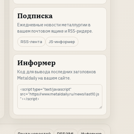
Подписка
Ежедневные новости металлургии в
вашем почтовом ящике и RSS-ридере.
RSS-лента
JS-информер
Информер
Код для вывода последних заголовков
Metaldaily на вашем сайте.
Лента новостей
RSS/XML
Информер