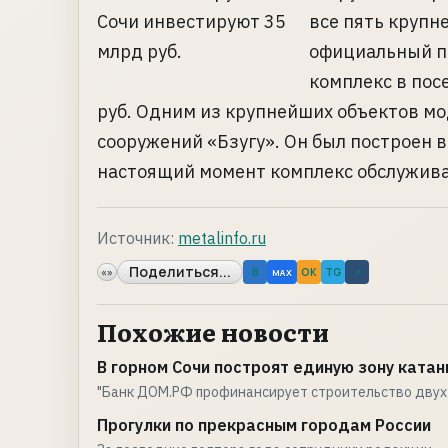
все пять крупн
официальный по
комплекс в пос
руб. Одним из крупнейших объектов м
сооружений «Бзугу». Он был построен в
настоящий момент комплекс обслуживае
Источник:
metalinfo.ru
Поделиться...
«»
B
OK
TG
↗
MAX
Похожие новости
В горном Сочи построят единую зону ката
"Банк ДОМ.РФ профинансирует строительство двух
Прогулки по прекрасным городам России