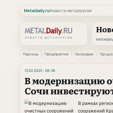
Metaldaily.ru
Новости металлургии
Нов
Metaldaily
Персоны
Предприятия
География
Продук
13.02.2023
-
06:38
В модернизацию 
Сочи инвестируют 
В рамках реги
сооружений Кра