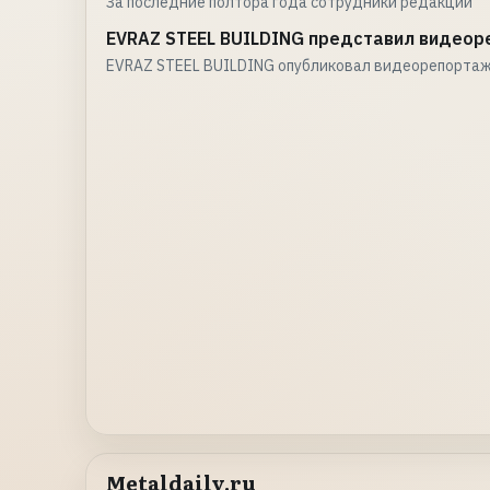
За последние полтора года сотрудники редакции
EVRAZ STEEL BUILDING представил видеор
EVRAZ STEEL BUILDING опубликовал видеорепортаж
Metaldaily.ru