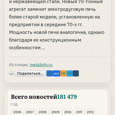
и нержавеющей стали. Новый 70-тонный
агрегат заменит электродуговую печь
более старой модели, установленную на
предприятии в середине 70-х гг.
Мощность новой печи аналогична, однако
благодаря ее конструкционным
особенностям ...
Источник:
metalinfo.ru
Поделиться...
«»
B
OK
TG
↗
MAX
Всего новостей
181 479
ГОД:
2006
2007
2008
2009
2010
2011
2012