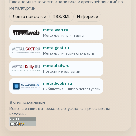
Ежедневные новости, аналитика и архив публикаций по
металлургии.
Лента новостей
RSS/XML
Информер
metalweb.ru
Металлургия в интернет
metalgost.ru
Металлургические стандарты
metaldaily.ru
Новости металлургии
metalbooks.ru
Библиотека книг по металлургии
©
2026
Metaldaily.ru
Использование материалов допускается при ссылке на
источник.