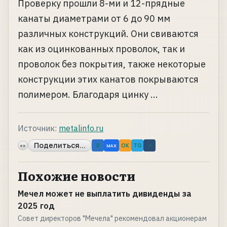
Проверку прошли 8-ми и 12-прядные
канаты диаметрами от 6 до 90 мм
различных конструкций. Они свиваются
как из оцинкованных проволок, так и
проволок без покрытия, также некоторые
конструкции этих канатов покрываются
полимером. Благодаря цинку ...
Источник:
metalinfo.ru
Поделиться...
«»
B
OK
TG
↗
MAX
Похожие новости
Мечел может не выплатить дивиденды за
2025 год
Совет директоров "Мечела" рекомендовал акционерам