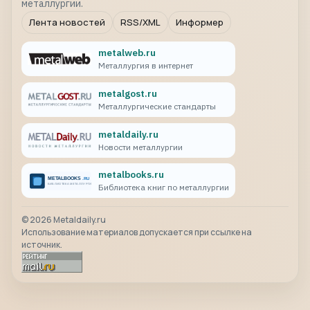
металлургии.
Лента новостей
RSS/XML
Информер
metalweb.ru
Металлургия в интернет
metalgost.ru
Металлургические стандарты
metaldaily.ru
Новости металлургии
metalbooks.ru
Библиотека книг по металлургии
©
2026
Metaldaily.ru
Использование материалов допускается при ссылке на
источник.