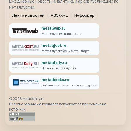
Ежедневные новости, аналитика и архив публикаций по
металлургии.
Лента новостей
RSS/XML
Информер
metalweb.ru
Металлургия в интернет
metalgost.ru
Металлургические стандарты
metaldaily.ru
Новости металлургии
metalbooks.ru
Библиотека книг по металлургии
©
2026
Metaldaily.ru
Использование материалов допускается при ссылке на
источник.