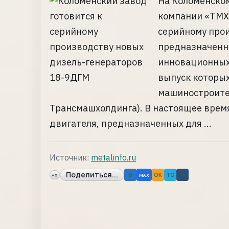
На Коломенском
компании «ТМХ 
серийному прои
предназначенн
инновационных
выпуск которых
машиностроител
Трансмашхолдинга). В настоящее время
двигателя, предназначенных для ...
Источник:
metalinfo.ru
Поделиться...
«»
B
OK
TG
↗
MAX