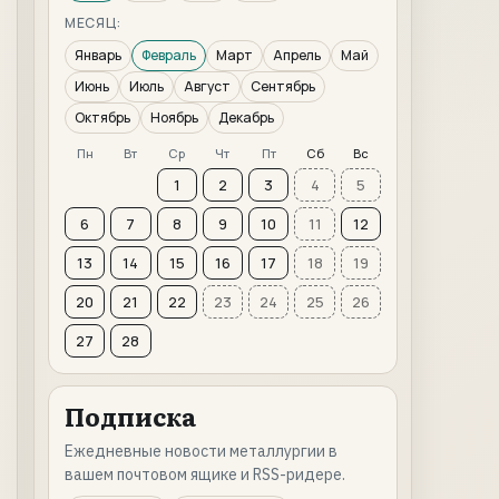
МЕСЯЦ:
Январь
Февраль
Март
Апрель
Май
Июнь
Июль
Август
Сентябрь
Октябрь
Ноябрь
Декабрь
Пн
Вт
Ср
Чт
Пт
Сб
Вс
1
2
3
4
5
6
7
8
9
10
11
12
13
14
15
16
17
18
19
20
21
22
23
24
25
26
27
28
Подписка
Ежедневные новости металлургии в
вашем почтовом ящике и RSS-ридере.