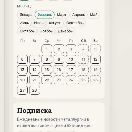
МЕСЯЦ:
Январь
Февраль
Март
Апрель
Май
Июнь
Июль
Август
Сентябрь
Октябрь
Ноябрь
Декабрь
Пн
Вт
Ср
Чт
Пт
Сб
Вс
1
2
3
4
5
6
7
8
9
10
11
12
13
14
15
16
17
18
19
20
21
22
23
24
25
26
27
28
Подписка
Ежедневные новости металлургии в
вашем почтовом ящике и RSS-ридере.