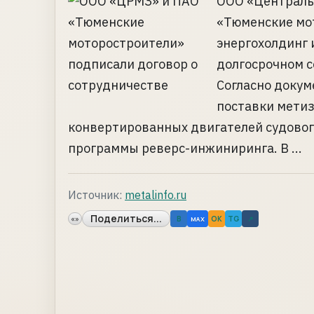
ООО «Централь
«Тюменские мот
энергохолдинг 
долгосрочном с
Согласно докум
поставки метиз
конвертированных двигателей судового
программы реверс-инжиниринга. В ...
Источник:
metalinfo.ru
Поделиться...
«»
B
OK
TG
↗
MAX