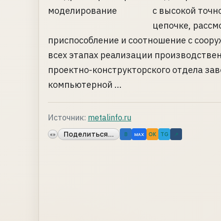
с высокой точн
цепочке, рассм
приспособление и соотношение с соору
всех этапах реализации производстве
проектно-конструкторского отдела за
компьютерной ...
Источник:
metalinfo.ru
Поделиться...
«»
B
OK
TG
↗
MAX