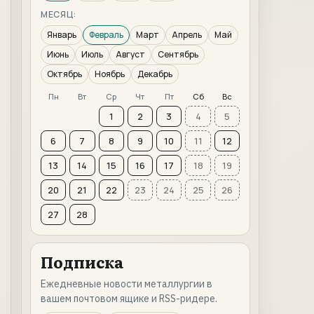
МЕСЯЦ:
Январь
Февраль
Март
Апрель
Май
Июнь
Июль
Август
Сентябрь
Октябрь
Ноябрь
Декабрь
Пн
Вт
Ср
Чт
Пт
Сб
Вс
1
2
3
4
5
6
7
8
9
10
11
12
13
14
15
16
17
18
19
20
21
22
23
24
25
26
27
28
Подписка
Ежедневные новости металлургии в
вашем почтовом ящике и RSS-ридере.