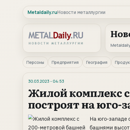
Metaldaily.ru
Новости металлургии
Нов
Metaldaily
Персоны
Предприятия
География
Продук
30.03.2023
-
04:53
Жилой комплекс с
построят на юго-
На юго-западе 
башнями высото