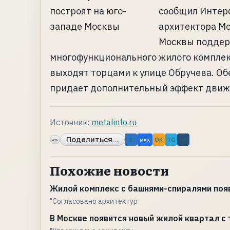
сообщил Интерф
архитектора Мо
Москвы поддер
многофункционального жилого комплек
выходят торцами к улице Обручева. Об
придает дополнительный эффект движени
Источник:
metalinfo.ru
Поделиться...
«»
B
OK
TG
↗
MAX
Похожие новости
Жилой комплекс с башнями-спиралями появ
"Согласовано архитектур
В Москве появится новый жилой квартал с