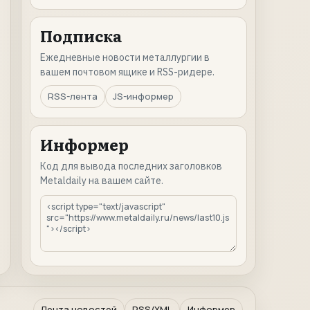
Подписка
Ежедневные новости металлургии в
вашем почтовом ящике и RSS-ридере.
RSS-лента
JS-информер
Информер
Код для вывода последних заголовков
Metaldaily на вашем сайте.
Лента новостей
RSS/XML
Информер