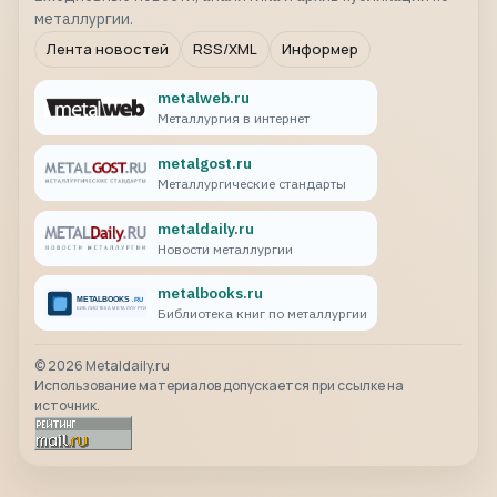
металлургии.
Лента новостей
RSS/XML
Информер
metalweb.ru
Металлургия в интернет
metalgost.ru
Металлургические стандарты
metaldaily.ru
Новости металлургии
metalbooks.ru
Библиотека книг по металлургии
©
2026
Metaldaily.ru
Использование материалов допускается при ссылке на
источник.