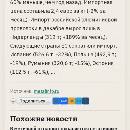
60% меньше, чем год назад. Импортная
цена составила 2,4 евро за кг (-2% за
месяц). Импорт российской алюминиевой
проволоки в декабре вырос лишь в
Нидерланды (312 т; +189% за месяц).
Следующие страны ЕС сократили импорт:
Испания (526,6 т; -32%), Польша (492,9 т;
-19%), Румыния (320,6 т; -15%), Эстония
(112,5 т; -61%), ...
Источник:
metalinfo.ru
Поделиться...
«»
B
OK
TG
↗
MAX
Похожие новости
В метизной отрасли сохраняются негативные