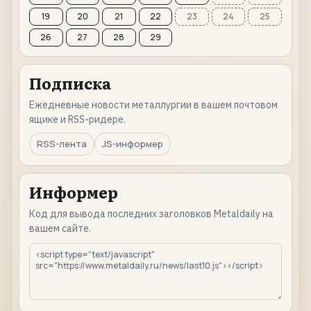
19
20
21
22
23
24
25
26
27
28
29
Подписка
Ежедневные новости металлургии в вашем почтовом
ящике и RSS-ридере.
RSS-лента
JS-информер
Информер
Код для вывода последних заголовков Metaldaily на
вашем сайте.