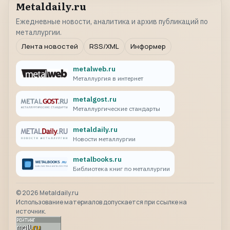
Metaldaily.ru
Ежедневные новости, аналитика и архив публикаций по
металлургии.
Лента новостей
RSS/XML
Информер
metalweb.ru
Металлургия в интернет
metalgost.ru
Металлургические стандарты
metaldaily.ru
Новости металлургии
metalbooks.ru
Библиотека книг по металлургии
©
2026
Metaldaily.ru
Использование материалов допускается при ссылке на
источник.