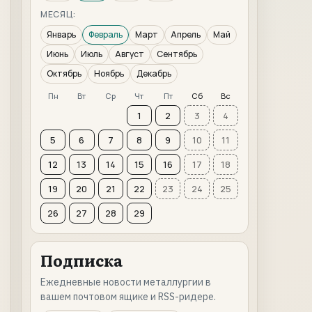
МЕСЯЦ:
Январь
Февраль
Март
Апрель
Май
Июнь
Июль
Август
Сентябрь
Октябрь
Ноябрь
Декабрь
Пн
Вт
Ср
Чт
Пт
Сб
Вс
1
2
3
4
5
6
7
8
9
10
11
12
13
14
15
16
17
18
19
20
21
22
23
24
25
26
27
28
29
Подписка
Ежедневные новости металлургии в
вашем почтовом ящике и RSS-ридере.