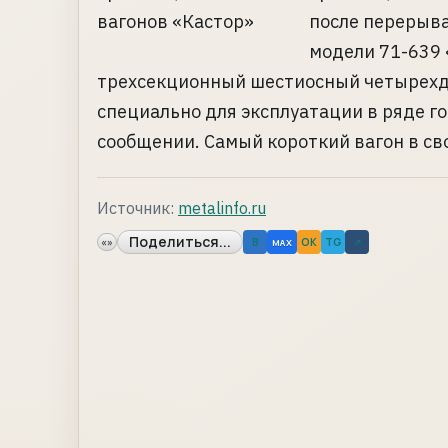
после перерыва
модели 71-639 
трехсекционный шестиосный четырехд
специально для эксплуатации в ряде го
сообщении. Самый короткий вагон в свое
Источник:
metalinfo.ru
Поделиться...
«»
B
OK
TG
↗
MAX