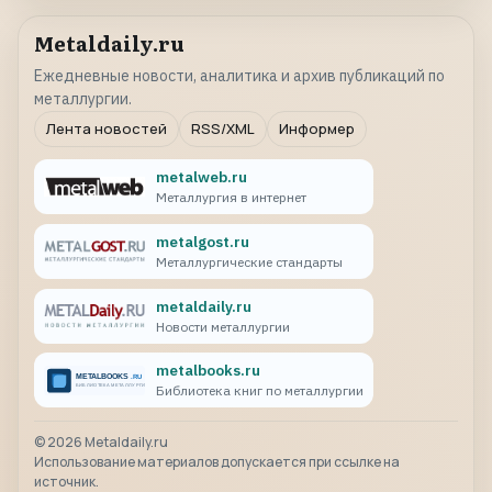
Metaldaily.ru
Ежедневные новости, аналитика и архив публикаций по
металлургии.
Лента новостей
RSS/XML
Информер
metalweb.ru
Металлургия в интернет
metalgost.ru
Металлургические стандарты
metaldaily.ru
Новости металлургии
metalbooks.ru
Библиотека книг по металлургии
©
2026
Metaldaily.ru
Использование материалов допускается при ссылке на
источник.