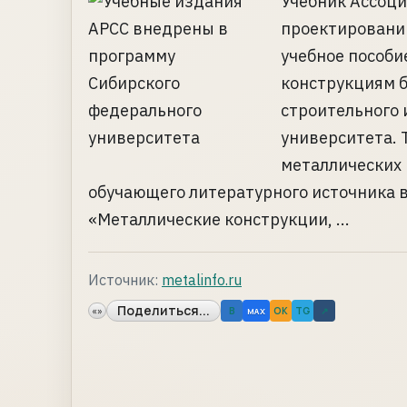
Учебник Ассоци
проектированию
учебное пособи
конструкциям 
строительного 
университета. 
металлических 
обучающего литературного источника 
«Металлические конструкции, ...
Источник:
metalinfo.ru
Поделиться...
«»
B
OK
TG
↗
MAX