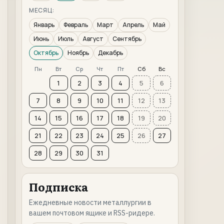
МЕСЯЦ:
Январь
Февраль
Март
Апрель
Май
Июнь
Июль
Август
Сентябрь
Октябрь
Ноябрь
Декабрь
Пн
Вт
Ср
Чт
Пт
Сб
Вс
1
2
3
4
5
6
7
8
9
10
11
12
13
14
15
16
17
18
19
20
21
22
23
24
25
26
27
28
29
30
31
Подписка
Ежедневные новости металлургии в
вашем почтовом ящике и RSS-ридере.