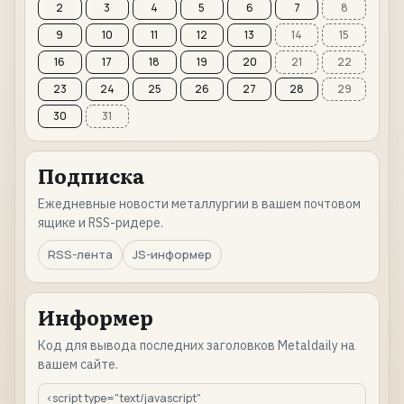
2
3
4
5
6
7
8
9
10
11
12
13
14
15
16
17
18
19
20
21
22
23
24
25
26
27
28
29
30
31
Подписка
Ежедневные новости металлургии в вашем почтовом
ящике и RSS-ридере.
RSS-лента
JS-информер
Информер
Код для вывода последних заголовков Metaldaily на
вашем сайте.