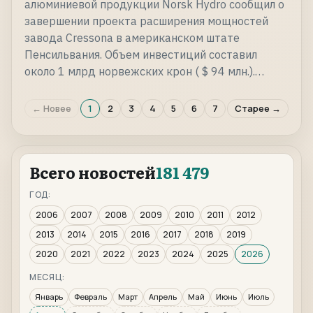
алюминиевой продукции Norsk Hydro сообщил о
завершении проекта расширения мощностей
завода Cressona в американском штате
Пенсильвания. Объем инвестиций составил
около 1 млрд норвежских крон ( $ 94 млн.).…
← Новее
1
2
3
4
5
6
7
Старее →
Всего новостей
181 479
ГОД:
2006
2007
2008
2009
2010
2011
2012
2013
2014
2015
2016
2017
2018
2019
2020
2021
2022
2023
2024
2025
2026
МЕСЯЦ:
Январь
Февраль
Март
Апрель
Май
Июнь
Июль