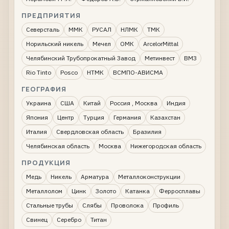
ПРЕДПРИЯТИЯ
Северсталь
ММК
РУСАЛ
НЛМК
ТМК
Норильский никель
Мечел
ОМК
ArcelorMittal
Челябинский Трубопрокатный Завод
Метинвест
ВМЗ
Rio Tinto
Posco
НТМК
ВСМПО-АВИСМА
ГЕОГРАФИЯ
Украина
США
Китай
Россия , Москва
Индия
Япония
Центр
Турция
Германия
Казахстан
Италия
Свердловская область
Бразилия
Челябинская область
Москва
Нижегородская область
ПРОДУКЦИЯ
Медь
Никель
Арматура
Металлоконструкции
Металлолом
Цинк
Золото
Катанка
Ферросплавы
Стальные трубы
Слябы
Проволока
Профиль
Свинец
Серебро
Титан