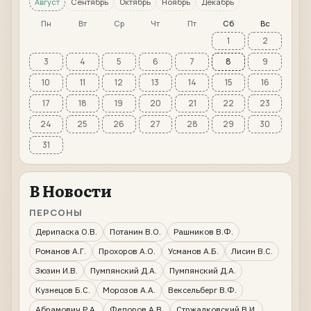
Август
Сентябрь
Октябрь
Ноябрь
Декабрь
Пн
Вт
Ср
Чт
Пт
Сб
Вс
1
2
3
4
5
6
7
8
9
10
11
12
13
14
15
16
17
18
19
20
21
22
23
24
25
26
27
28
29
30
31
В Новости
ПЕРСОНЫ
Дерипаска О.В.
Потанин В.О.
Рашников В.Ф.
Романов А.Г.
Прохоров А.О.
Усманов А.Б.
Лисин В.С.
Зюзин И.В.
Пумпянский Д.А.
Пумпянский Д.А.
Кузнецов Б.С.
Морозов А.А.
Вексельберг В.Ф.
Абрамович Р.А.
Федоров А.В.
Стржалковский В.И.