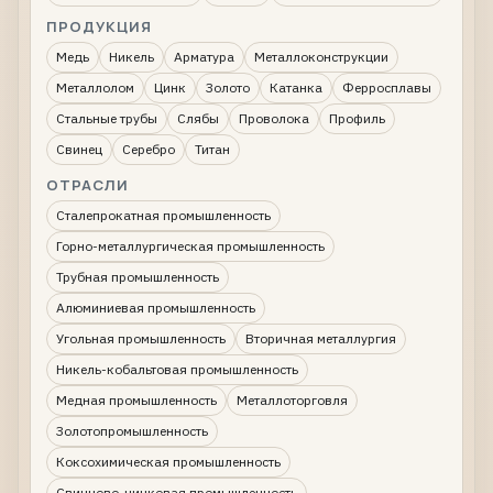
ПРОДУКЦИЯ
Медь
Никель
Арматура
Металлоконструкции
Металлолом
Цинк
Золото
Катанка
Ферросплавы
Стальные трубы
Слябы
Проволока
Профиль
Свинец
Серебро
Титан
ОТРАСЛИ
Сталепрокатная промышленность
Горно-металлургическая промышленность
Трубная промышленность
Алюминиевая промышленность
Угольная промышленность
Вторичная металлургия
Никель-кобальтовая промышленность
Медная промышленность
Металлоторговля
Золотопромышленность
Коксохимическая промышленность
Свинцово-цинковая промышленность