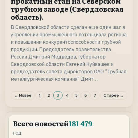
прокатный стан на Северском
трубном заводе (Свердловская
область).
В Свердловской области сделан еще один шаг в
укреплении промышленного потенциала региона
и повышении конкурентоспособности трубной
продукции. Председатель правительства
России Дмитрий Медведев, губернатор
Свердловской области Евгений Куйвашев и
председатель совета директоров ОАО "Трубная
металлургическая компания" Дмит…
← Новее
1
2
3
4
5
6
7
Старее →
Всего новостей
181 479
ГОД: