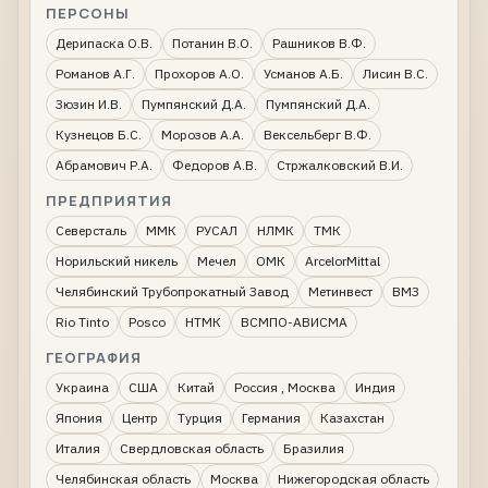
ПЕРСОНЫ
Дерипаска О.В.
Потанин В.О.
Рашников В.Ф.
Романов А.Г.
Прохоров А.О.
Усманов А.Б.
Лисин В.С.
Зюзин И.В.
Пумпянский Д.А.
Пумпянский Д.А.
Кузнецов Б.С.
Морозов А.А.
Вексельберг В.Ф.
Абрамович Р.А.
Федоров А.В.
Стржалковский В.И.
ПРЕДПРИЯТИЯ
Северсталь
ММК
РУСАЛ
НЛМК
ТМК
Норильский никель
Мечел
ОМК
ArcelorMittal
Челябинский Трубопрокатный Завод
Метинвест
ВМЗ
Rio Tinto
Posco
НТМК
ВСМПО-АВИСМА
ГЕОГРАФИЯ
Украина
США
Китай
Россия , Москва
Индия
Япония
Центр
Турция
Германия
Казахстан
Италия
Свердловская область
Бразилия
Челябинская область
Москва
Нижегородская область